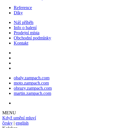
Reference
Díky
Náš příběh
Info o balení
Prodejní místa
Obchodní podmínky
Kontakt
obaly.zampach.com
moto.zampach.com
obrazy.zampach.com
martin.zampach.com
MENU
Když umění mluví
česky
|
english