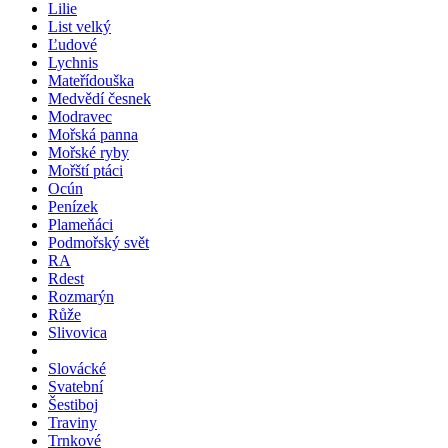
Lilie
List velký
Ľudové
Lychnis
Mateřídouška
Medvědí česnek
Modravec
Mořská panna
Mořské ryby
Mořští ptáci
Ocún
Penízek
Plameňáci
Podmořský svět
RA
Rdest
Rozmarýn
Růže
Slivovica
Slovácké
Svatební
Šestiboj
Traviny
Trnkové