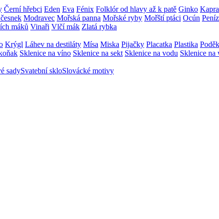
y
Černí hřebci
Eden
Eva
Fénix
Folklór od hlavy až k patě
Ginko
Kapra
česnek
Modravec
Mořská panna
Mořské ryby
Mořští ptáci
Ocún
Pení
čích máků
Vinaři
Vlčí mák
Zlatá rybka
o
Krýgl
Láhev na destiláty
Mísa
Miska
Pijačky
Placatka
Plastika
Poděk
 koňak
Sklenice na víno
Sklenice na sekt
Sklenice na vodu
Sklenice na
é sady
Svatební sklo
Slovácké motivy