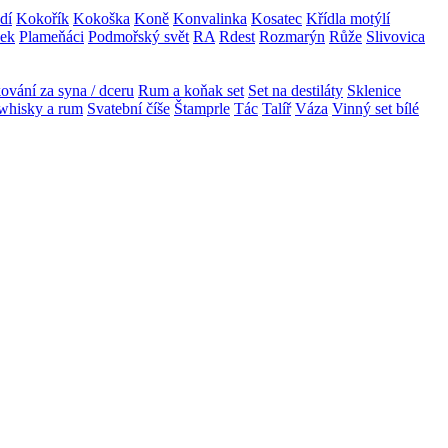
dí
Kokořík
Kokoška
Koně
Konvalinka
Kosatec
Křídla motýlí
zek
Plameňáci
Podmořský svět
RA
Rdest
Rozmarýn
Růže
Slivovica
ování za syna / dceru
Rum a koňak set
Set na destiláty
Sklenice
 whisky a rum
Svatební číše
Štamprle
Tác
Talíř
Váza
Vinný set bílé