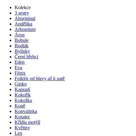
Kolekce
3 sestry
Aboriginal
Andělika
Arboretum
Áron
Bobule
Bodlák
Bylinky
Černí hřebci
Eden
Eva
Fénix
Folklór od hlavy až k patě
Ginko
Kapradí
Kokořík
Kokoška
Koně
Konvalinka
Kosatec
Křídla motýlí
Květiny
Len