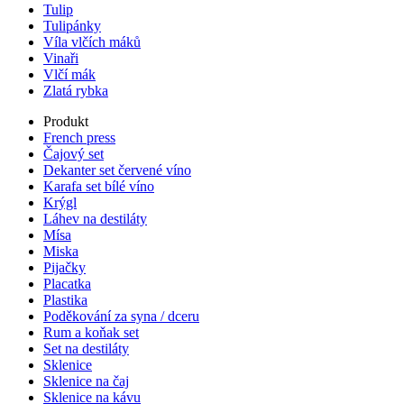
Tulip
Tulipánky
Víla vlčích máků
Vinaři
Vlčí mák
Zlatá rybka
Produkt
French press
Čajový set
Dekanter set červené víno
Karafa set bílé víno
Krýgl
Láhev na destiláty
Mísa
Miska
Pijačky
Placatka
Plastika
Poděkování za syna / dceru
Rum a koňak set
Set na destiláty
Sklenice
Sklenice na čaj
Sklenice na kávu