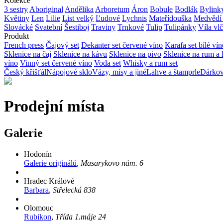
Kolekce
3 sestry
Aboriginal
Andělika
Arboretum
Áron
Bobule
Bodlák
Bylink
Květiny
Len
Lilie
List velký
Ľudové
Lychnis
Mateřídouška
Medvědí 
Slovácké
Svatební
Šestiboj
Traviny
Trnkové
Tulip
Tulipánky
Víla vl
Produkt
French press
Čajový set
Dekanter set červené víno
Karafa set bílé vín
Sklenice na čaj
Sklenice na kávu
Sklenice na pivo
Sklenice na rum a
víno
Vinný set červené víno
Voda set
Whisky a rum set
Český křišťál
Nápojové sklo
Vázy, mísy a jiné
Lahve a štamprle
Dárkov
Prodejní místa
Galerie
Hodonín
Galerie originálů
,
Masarykovo nám. 6
Hradec Králové
Barbara
,
Střelecká 838
Olomouc
Rubikon
,
Třída 1.máje 24