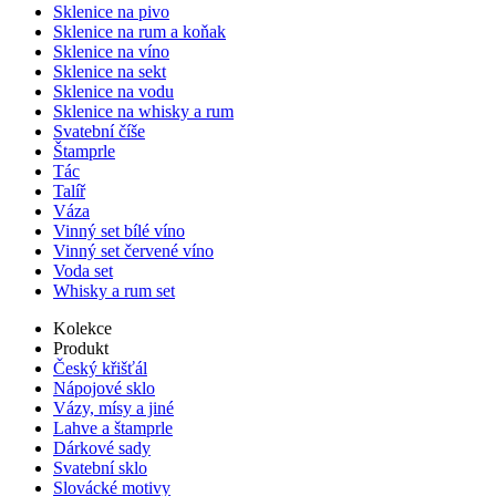
Sklenice na pivo
Sklenice na rum a koňak
Sklenice na víno
Sklenice na sekt
Sklenice na vodu
Sklenice na whisky a rum
Svatební číše
Štamprle
Tác
Talíř
Váza
Vinný set bílé víno
Vinný set červené víno
Voda set
Whisky a rum set
Kolekce
Produkt
Český křišťál
Nápojové sklo
Vázy, mísy a jiné
Lahve a štamprle
Dárkové sady
Svatební sklo
Slovácké motivy