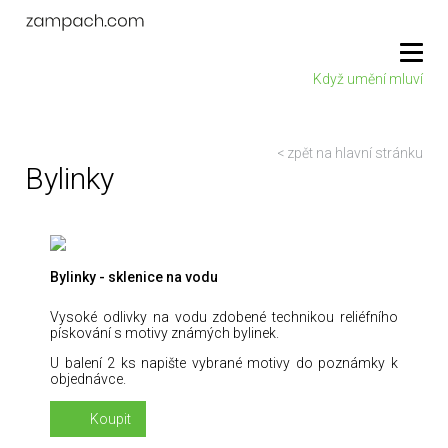
Když umění mluví
< zpět na hlavní stránku
Bylinky
Bylinky - sklenice na vodu
Vysoké odlivky na vodu zdobené technikou reliéfního
pískování s motivy známých bylinek.
U balení 2 ks napište vybrané motivy do poznámky k
objednávce.
Koupit